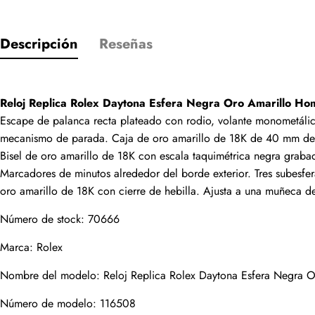
Descripción
Reseñas
Solo los cliente
Reloj Replica Rolex Daytona Esfera Negra Oro Amarillo H
Escape de palanca recta plateado con rodio, volante monometálico 
Valoración
mecanismo de parada. Caja de oro amarillo de 18K de 40 mm de d
Bisel de oro amarillo de 18K con escala taquimétrica negra grabada
Marcadores de minutos alrededor del borde exterior. Tres subesfer
oro amarillo de 18K con cierre de hebilla. Ajusta a una muñeca d
Email
Número de stock: 70666
Marca: Rolex
Nombre del modelo: Reloj Replica Rolex Daytona Esfera Negra 
comentarios
Número de modelo: 116508
Nombre