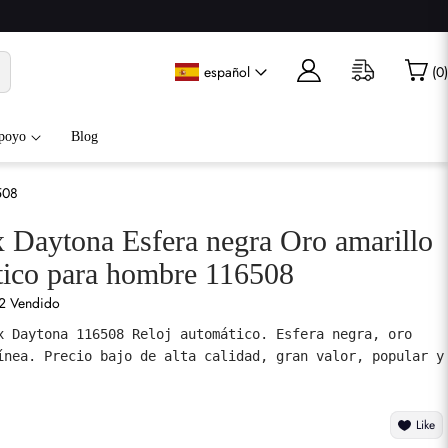
español
(
0
)
poyo
Blog
508
x Daytona Esfera negra Oro amarillo
tico para hombre 116508
2 Vendido
x Daytona 116508 Reloj automático. Esfera negra, oro 
ínea. Precio bajo de alta calidad, gran valor, popular y 
Like