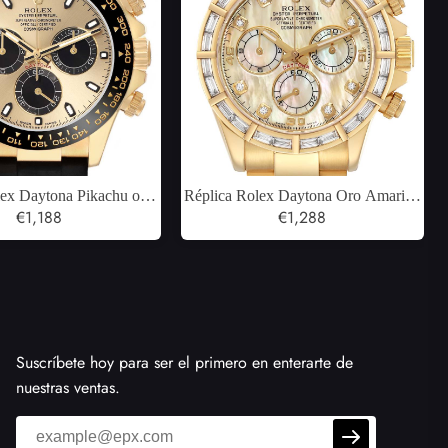
lex Daytona Pikachu oro
Réplica Rolex Daytona Oro Amarillo
hampán Dial Reloj para
€1,188
MOP Baguette Diamante Bisel Reloj
€1,288
ombre 116518
116568
Suscríbete hoy para ser el primero en enterarte de
nuestras ventas.