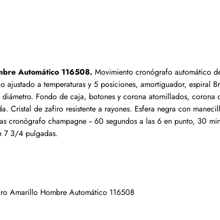
Escribir una reseña
s que hayan comprado este artículo pueden dejar una re
ombre Automático 116508. 
Movimiento cronógrafo automático de
ajustado a temperaturas y 5 posiciones, amortiguador, espiral Bre
iámetro. Fondo de caja, botones y corona atornillados, corona d
. Cristal de zafiro resistente a rayones. Esfera negra con manecil
as cronógrafo champagne -- 60 segundos a las 6 en punto, 30 minut
e 7 3/4 pulgadas.
Oro Amarillo Hombre Automático 116508