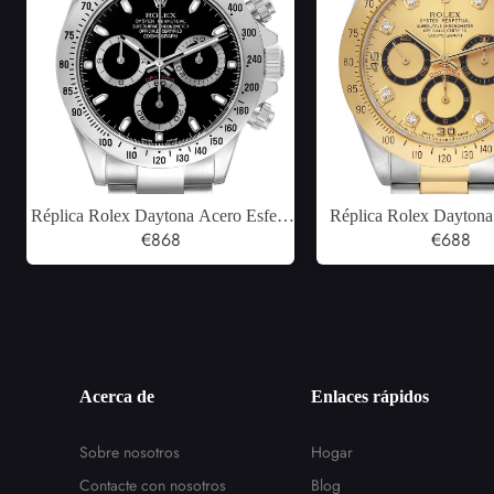
Réplica Rolex Daytona Acero Esfera
Réplica Rolex Daytona
negra Reloj para hombre 116520
€868
Amarillo Diamante Dial
€688
hombre 1652
Acerca de
Enlaces rápidos
Sobre nosotros
Hogar
Contacte con nosotros
Blog