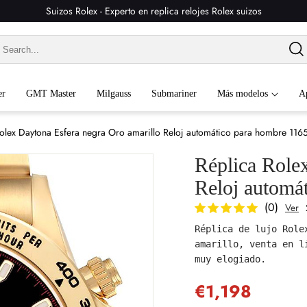
Suizos Rolex - Experto en replica relojes Rolex suizos
er
GMT Master
Milgauss
Submariner
Más modelos
A
olex Daytona Esfera negra Oro amarillo Reloj automático para hombre 116
Réplica Role
Reloj automá
(0)
Ver
Réplica de lujo Role
amarillo, venta en l
muy elogiado.
€1,198