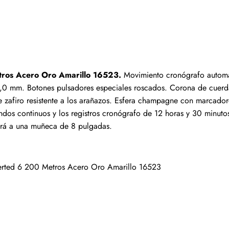
Escribir una reseña
s que hayan comprado este artículo pueden dejar una re
tros Acero Oro Amarillo 16523.
 Movimiento cronógrafo automát
,0 mm. Botones pulsadores especiales roscados. Corona de cuerda
 zafiro resistente a los arañazos. Esfera champagne con marcadores
s continuos y los registros cronógrafo de 12 horas y 30 minutos. 6
tará a una muñeca de 8 pulgadas.
erted 6 200 Metros Acero Oro Amarillo 16523