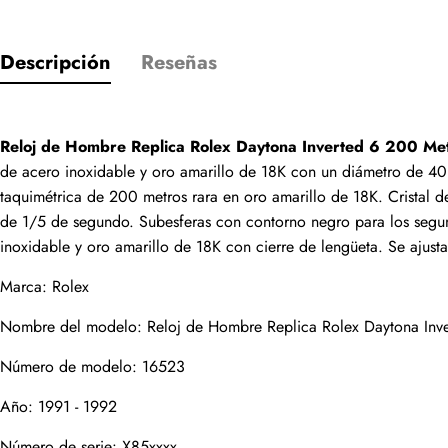
Descripción
Reseñas
Solo los cliente
Reloj de Hombre Replica Rolex Daytona Inverted 6 200 Me
de acero inoxidable y oro amarillo de 18K con un diámetro de 40
Valoración
taquimétrica de 200 metros rara en oro amarillo de 18K. Cristal de
de 1/5 de segundo. Subesferas con contorno negro para los segundo
inoxidable y oro amarillo de 18K con cierre de lengüeta. Se ajus
Email
Marca: Rolex
Nombre del modelo: Reloj de Hombre Replica Rolex Daytona Inv
Número de modelo: 16523
comentarios
Año: 1991 - 1992
Nombre
Número de serie: X85xxxx