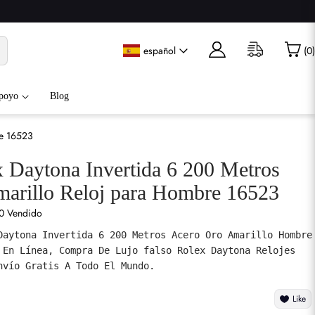
español
(
0
)
poyo
Blog
re 16523
x Daytona Invertida 6 200 Metros
arillo Reloj para Hombre 16523
0 Vendido
Daytona Invertida 6 200 Metros Acero Oro Amarillo Hombre 
 En Línea, Compra De Lujo falso Rolex Daytona Relojes 
nvío Gratis A Todo El Mundo.
Like