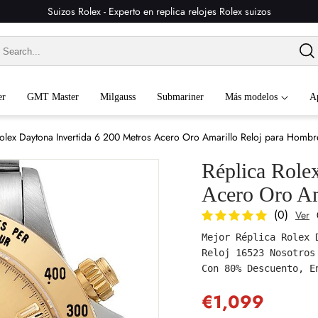
Suizos Rolex - Experto en replica relojes Rolex suizos
er
GMT Master
Milgauss
Submariner
Más modelos
A
Rolex Daytona Invertida 6 200 Metros Acero Oro Amarillo Reloj para Homb
Réplica Role
Acero Oro Am
(0)
Ver
Mejor Réplica Rolex 
Reloj 16523 Nosotros
Con 80% Descuento, E
€1,099