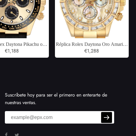
lex Daytona Pikachu oro
Réplica Rolex Daytona Oro Amarillo
hampán Dial Reloj para
€1,188
MOP Baguette Diamante Bisel Reloj
€1,288
ombre 116518
116568
Suscríbete hoy para ser el primero en enterarte de
nuestras ventas.