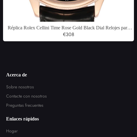
Réplica Rolex Cellini Time Rose Gold Black Dial Relojes para
hombre 50505
€308
Acerca de
Sobre nosotros
Contacte con nosotros
Preguntas frecuentes
Enlaces rápidos
Hogar