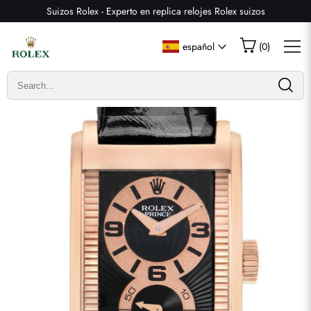
Suizos Rolex - Experto en replica relojes Rolex suizos
Escribir una reseña
español
(
0
)
Solo los clientes que hayan comprado este artículo pueden
dejar una reseña.
Valoración
Email
comentarios