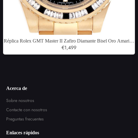
Réplica Rolex GMT Master II Zafiro Diamante Bisel Oro Amarillo
Reloj para Hombre 116748
€1,499
Acerca de
Sobre nosotros
Contacte con nosotros
Preguntas frecuentes
Enlaces rápidos