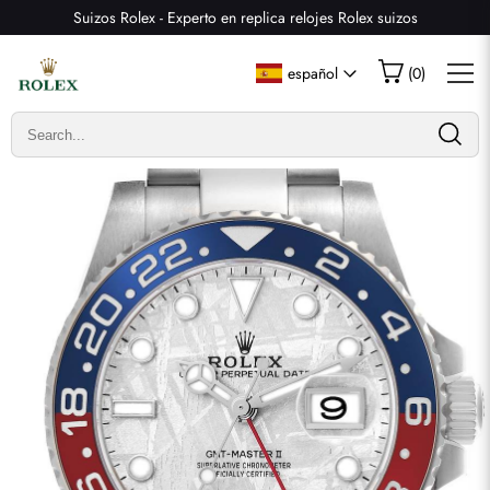
Suizos Rolex - Experto en replica relojes Rolex suizos
Escribir una reseña
español
(
0
)
Solo los clientes que hayan comprado este artículo pueden
dejar una reseña.
Valoración
Email
comentarios