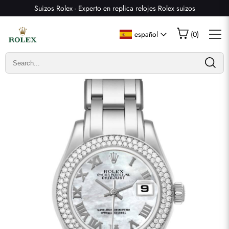
Suizos Rolex - Experto en replica relojes Rolex suizos
Escribir una reseña
español
(
0
)
Solo los clientes que hayan comprado este artículo pueden
dejar una reseña.
Valoración
Email
comentarios