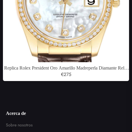
Replica Rolex President Oro Amarillo Madreperla Diamante Reloj
Hombre 116188
€275
Acerca de
Sobre nosotros