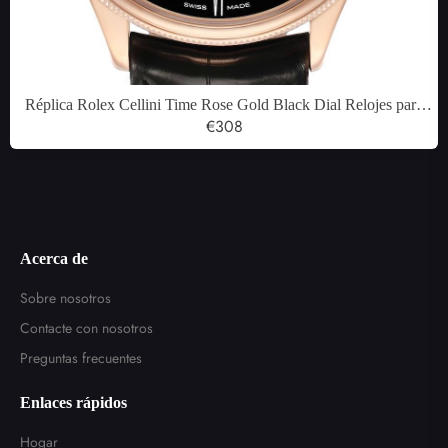
Réplica Rolex Cellini Time Rose Gold Black Dial Relojes para
hombre 50505
€308
Acerca de
Sobre nosotros
Contacte con nosotros
Preguntas frecuentes
Enlaces rápidos
Hogar