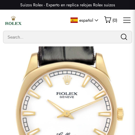
Suizos Rolex - Experto en replica relojes Rolex suizos
Escribir una reseña
español
(
0
)
Solo los clientes que hayan comprado este artículo pueden
dejar una reseña.
Valoración
Email
comentarios