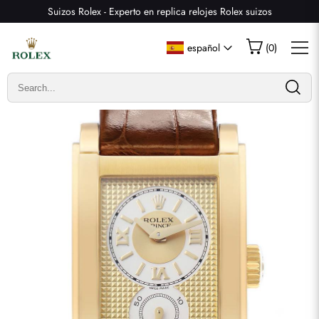
Suizos Rolex - Experto en replica relojes Rolex suizos
Escribir una reseña
español
(
0
)
Solo los clientes que hayan comprado este artículo pueden
dejar una reseña.
Valoración
Email
comentarios