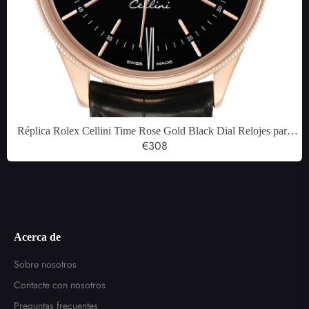
Réplica Rolex Cellini Time Rose Gold Black Dial Relojes para
hombre 50505
€308
Acerca de
Sobre nosotros
Contacte con nosotros
Preguntas frecuentes