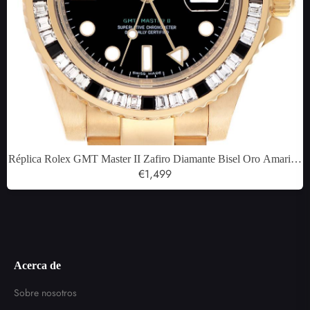
Réplica Rolex GMT Master II Zafiro Diamante Bisel Oro Amarillo
Reloj para Hombre 116748
€1,499
Acerca de
Sobre nosotros