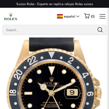
Suizos Rolex - Experto en replica relojes Rolex suizos
Escribir una reseña
español
(
0
)
Solo los clientes que hayan comprado este artículo pueden
dejar una reseña.
Valoración
Email
comentarios