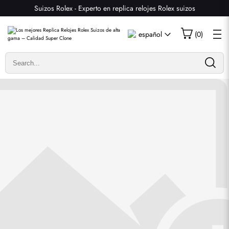
Suizos Rolex - Experto en replica relojes Rolex suizos
Escribir una reseña
español
(
0
)
Solo los clientes que hayan comprado este artículo pueden
dejar una reseña.
Valoración
Email
comentarios