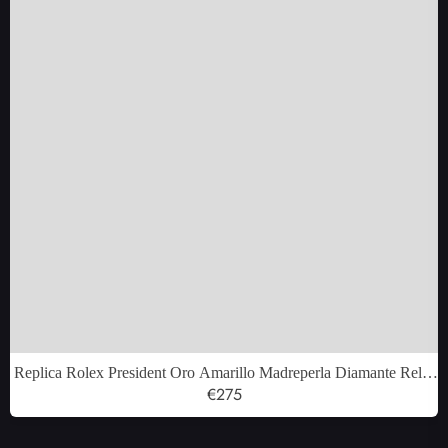
Replica Rolex President Oro Amarillo Madreperla Diamante Reloj
Hombre 116188
€275