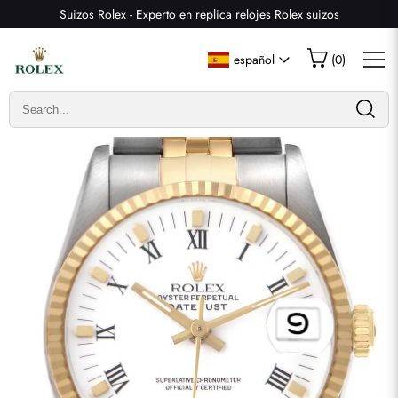
Suizos Rolex - Experto en replica relojes Rolex suizos
Escribir una reseña
español
(
0
)
Solo los clientes que hayan comprado este artículo pueden
dejar una reseña.
Valoración
Email
comentarios