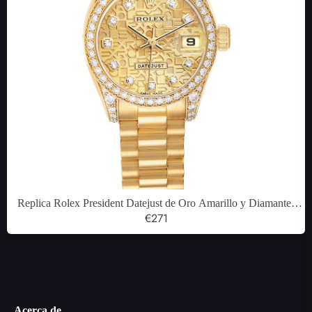
Replica Rolex President Datejust de Oro Amarillo y Diamantes
para Mujer Relojes 179158
€271
Acerca de