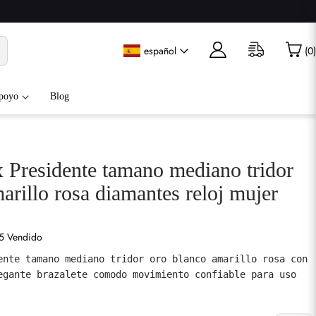
español
(
0
)
poyo
Blog
 Presidente tamano mediano tridor
arillo rosa diamantes reloj mujer
5 Vendido
ente tamano mediano tridor oro blanco amarillo rosa con 
egante brazalete comodo movimiento confiable para uso 