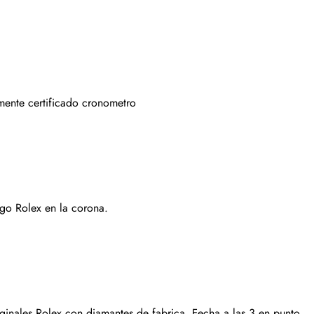
Suscribirse
mente certificado cronometro
go Rolex en la corona.
iginales Rolex con diamantes de fabrica. Fecha a las 3 en punto.