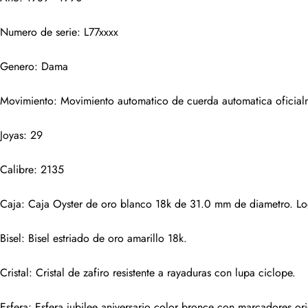
comentarios
Numero de serie: L77xxxx
Nombre
Genero: Dama
Movimiento: Movimiento automatico de cuerda automatica oficial
Correo
Joyas: 29
Fotos
Calibre: 2135
Teléfono
Caja: Caja Oyster de oro blanco 18k de 31.0 mm de diametro. Lo
Bisel: Bisel estriado de oro amarillo 18k.
Mensaje
Cristal: Cristal de zafiro resistente a rayaduras con lupa ciclope.
Esfera: Esfera jubilee aniversario color bronce con marcadores or