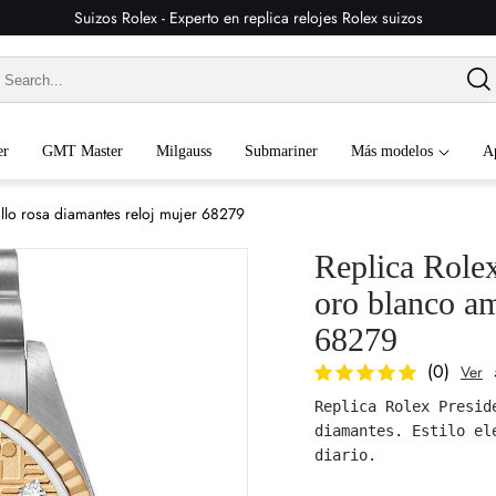
Suizos Rolex - Experto en replica relojes Rolex suizos
er
GMT Master
Milgauss
Submariner
Más modelos
A
llo rosa diamantes reloj mujer 68279
Replica Rolex
oro blanco am
68279
(0)
Ver
Replica Rolex Presid
diamantes. Estilo el
diario.