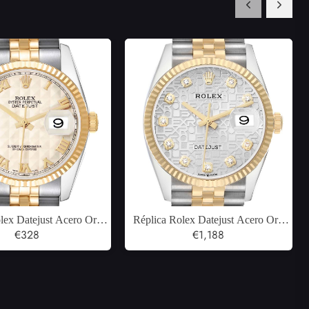
lex Datejust Acero Oro
Réplica Rolex Datejust Acero Oro
rfil Pirámide Dial Reloj
€328
Amarillo Aniversario Diamante Dial
€1,188
a hombre 116233
Reloj para Hombre 126233 Caja
Tarjeta