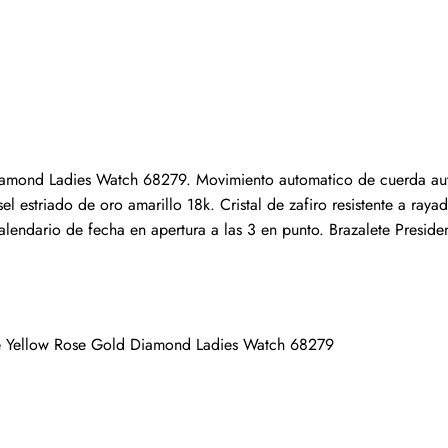
Escribir una reseña
iamond Ladies Watch 68279. Movimiento automatico de cuerda auto
s que hayan comprado este artículo pueden dejar una re
estriado de oro amarillo 18k. Cristal de zafiro resistente a rayad
endario de fecha en apertura a las 3 en punto. Brazalete President 
te Yellow Rose Gold Diamond Ladies Watch 68279