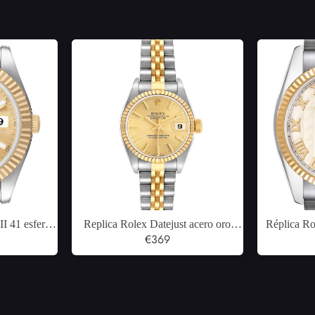
II 41 esfera
Replica Rolex Datejust acero oro
Réplica Ro
rillo reloj
amarillo esfera champagne relojes de
€369
Amarillo Ma
33
mujer 79173
par