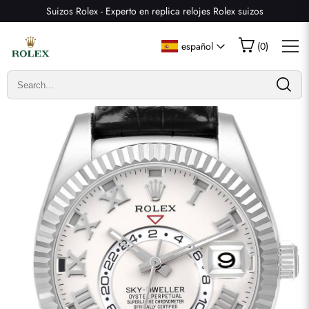
Suizos Rolex - Experto en replica relojes Rolex suizos
Escribir una reseña
español
(
0
)
Solo los clientes que hayan comprado este artículo pueden
dejar una reseña.
Valoración
Email
comentarios