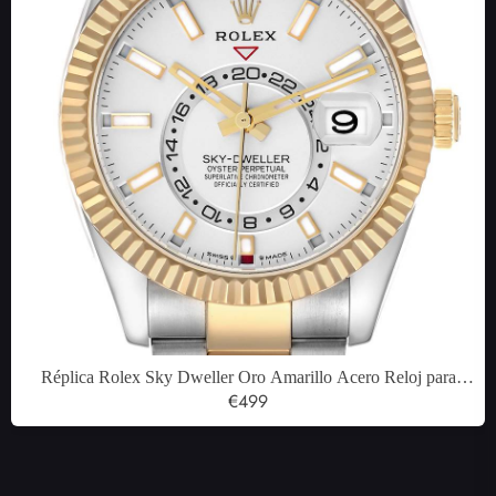
Réplica Rolex Sky Dweller Oro Amarillo Acero Reloj para
Hombre 326933
€499