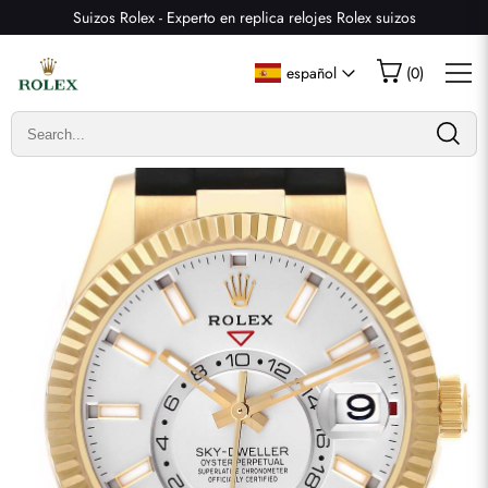
Suizos Rolex - Experto en replica relojes Rolex suizos
Escribir una reseña
español
(
0
)
Solo los clientes que hayan comprado este artículo pueden
dejar una reseña.
Valoración
Email
comentarios