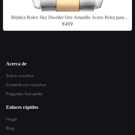
Réplica Rolex Sky Dweller Oro Amarillo Acero Reloj para
Hombre 326933
€499
Acerca de
Sobre nosotros
Contacte con nosotros
Preguntas frecuentes
Enlaces rápidos
Hogar
Blog