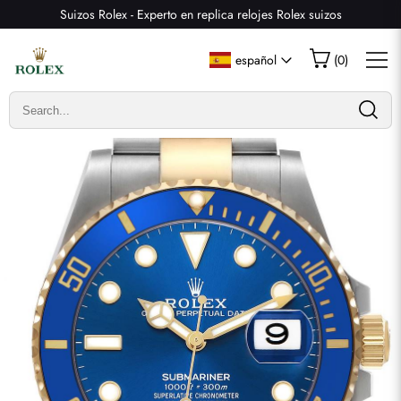
Suizos Rolex - Experto en replica relojes Rolex suizos
Escribir una reseña
español
(
0
)
Solo los clientes que hayan comprado este artículo pueden
dejar una reseña.
Valoración
Email
comentarios