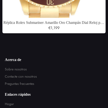
Réplica Rolex Submariner Amarillo Oro Champán Dial Reloj para
hombre 16618
€1,199
Acerca de
Sobre nosotros
Contacte con nosotros
Preguntas frecuentes
Enlaces rápidos
Hogar