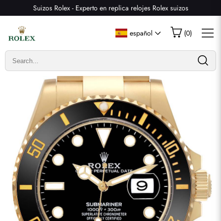
Suizos Rolex - Experto en replica relojes Rolex suizos
Escribir una reseña
español
(
0
)
Solo los clientes que hayan comprado este artículo pueden
dejar una reseña.
Valoración
Email
comentarios