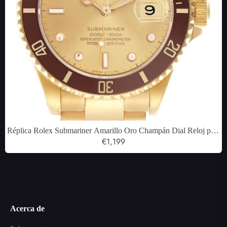
Réplica Rolex Submariner Amarillo Oro Champán Dial Reloj para
hombre 16618
€1,199
Acerca de