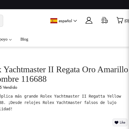
español
(
0
)
poyo
Blog
x Yachtmaster II Regata Oro Amarillo
ombre 116688
5 Vendido
éplica más grande Rolex Yachtmaster II Regatta Yellow 
88. ¡Desde relojes Rolex Yachtmaster falsos de lujo 
lidad!
Like