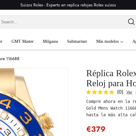
Suizos Rolex - Experto en replica relojes Rolex suizos
er
GMT Master
Milgauss
Submariner
Más modelos
A
mbre 116688
Réplica Role
Reloj para H
(0)
Ver
Compre ahora en la r
Gold Mens Watch 1166
hasta la más alta ca
€379