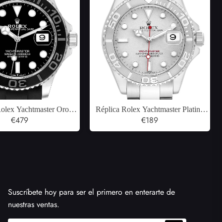
Rolex Yachtmaster Oro
Réplica Rolex Yachtmaster Platino
erflex Pulsera Reloj para
€479
Dial Bisel Reloj Automático para
€189
ombre 226659
Hombre 16622
Suscríbete hoy para ser el primero en enterarte de
nuestras ventas.