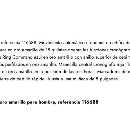
Escribir una reseña
, referencia 116688. Movimiento automático cronómetro certificado
s que hayan comprado este artículo pueden dejar una re
res en oro amarillo de 18 quilates operan las funciones cronógra
s Ring Command azul en oro amarillo con anillo superior de cerámica
s perfilados en oro amarillo. Manecilla central cronógrafo roja. T
 en oro amarillo en la posición de las seis horas. Marcadores de 
cierre de pestillo rápido. Ajusta a una muñeca de 8 pulgadas.
 oro amarillo para hombre, referencia 116688