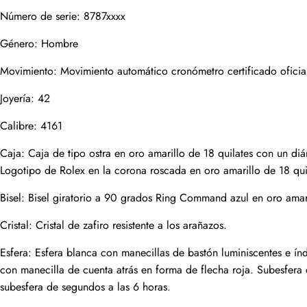
Nombre
Número de serie: 8787xxxx
Género: Hombre
Movimiento: Movimiento automático cronómetro certificado oficia
Correo
Joyería: 42
Calibre: 4161
Fotos
Teléfono
Caja: Caja de tipo ostra en oro amarillo de 18 quilates con un d
Logotipo de Rolex en la corona roscada en oro amarillo de 18 qui
Bisel: Bisel giratorio a 90 grados Ring Command azul en oro amari
Mensaje
Cristal: Cristal de zafiro resistente a los arañazos.
Esfera: Esfera blanca con manecillas de bastón luminiscentes e ín
con manecilla de cuenta atrás en forma de flecha roja. Subesfera 
subesfera de segundos a las 6 horas.
enviar