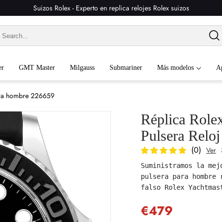
Suizos Rolex - Experto en replica relojes Rolex suizos
er
GMT Master
Milgauss
Submariner
Más modelos
A
para hombre 226659
Réplica Role
Pulsera Relo
(0)
Ver
Suministramos la mej
pulsera para hombre 
falso Rolex Yachtmas
€479