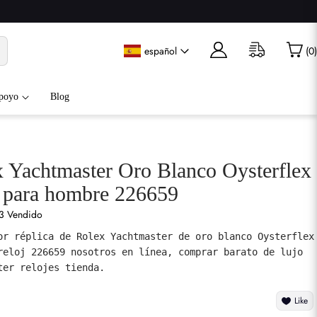
español
(
0
)
poyo
Blog
x Yachtmaster Oro Blanco Oysterflex
j para hombre 226659
3 Vendido
or réplica de Rolex Yachtmaster de oro blanco Oysterflex 
reloj 226659 nosotros en línea, comprar barato de lujo 
ter relojes tienda.
Like