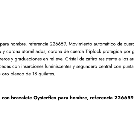
Escribir una reseña
s que hayan comprado este artículo pueden dejar una re
 para hombre, referencia 226659. Movimiento automático de cuerda
 corona atornillados, corona de cuerda Triplock protegida por gu
os y graduaciones en relieve. Cristal de zafiro resistente a los 
cedes con inserciones luminiscentes y segundero central con punta 
 oro blanco de 18 quilates.
o con brazalete Oysterflex para hombre, referencia 226659