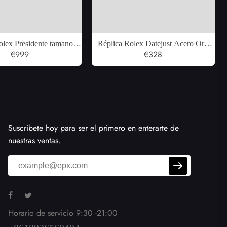
olex Presidente tamano
Réplica Rolex Datejust Acero Oro
idor oro blanco amarillo
€999
Amarillo Marfil Pirámide Dial Reloj
€328
ntes reloj mujer 68279
para hombre 116233
Suscríbete hoy para ser el primero en enterarte de
nuestras ventas.
Horario de servicio 9:30 -21:00