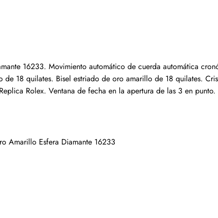
Escribir una reseña
s que hayan comprado este artículo pueden dejar una re
mante 16233. Movimiento automático de cuerda automática cronóme
 18 quilates. Bisel estriado de oro amarillo de 18 quilates. Crista
plica Rolex. Ventana de fecha en la apertura de las 3 en punto. Pu
ro Amarillo Esfera Diamante 16233