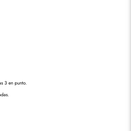
as 3 en punto.
adas.