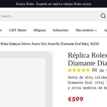
Suizos Rolex - Experto en replica relojes Rolex suizos
er
GMT Master
Milgauss
Submariner
Más modelos
A
 Rolex Datejust 36mm Acero Oro Amarillo Diamante Dial Reloj 16233
Réplica Role
Diamante Dia
(0)
Ver
Venta de alta calida
Diamante Dial reloj 
y otros modelos de R
€599