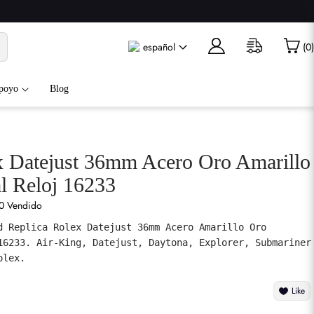
español
(
0
)
poyo
Blog
x Datejust 36mm Acero Oro Amarillo
l Reloj 16233
0 Vendido
d Replica Rolex Datejust 36mm Acero Amarillo Oro 
16233. Air-King, Datejust, Daytona, Explorer, Submariner 
olex.
Like