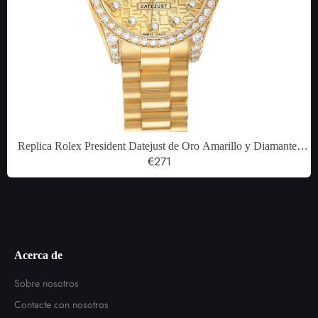
Replica Rolex President Datejust de Oro Amarillo y Diamantes
para Mujer Relojes 179158
€271
Acerca de
Sobre nosotros
Contacte con nosotros