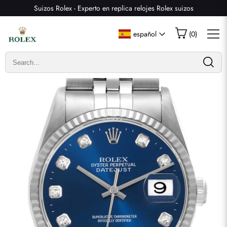
Suizos Rolex - Experto en replica relojes Rolex suizos
Escribir una reseña
español
(
0
)
Solo los clientes que hayan comprado este artículo pueden
dejar una reseña.
Valoración
Email
comentarios