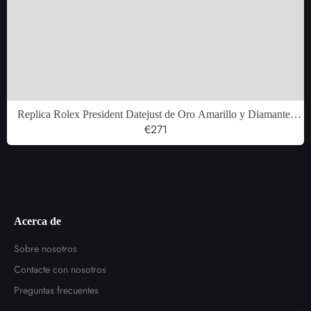
Replica Rolex President Datejust de Oro Amarillo y Diamantes
para Mujer Relojes 179158
€271
Acerca de
Sobre nosotros
Contacte con nosotros
Preguntas frecuentes