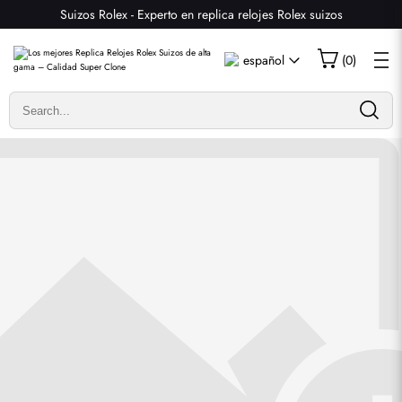
Suizos Rolex - Experto en replica relojes Rolex suizos
Escribir una reseña
español
(
0
)
Solo los clientes que hayan comprado este artículo pueden
dejar una reseña.
Valoración
Email
comentarios