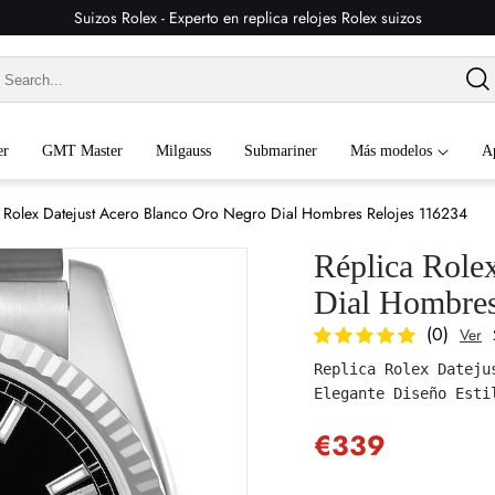
Suizos Rolex - Experto en replica relojes Rolex suizos
er
GMT Master
Milgauss
Submariner
Más modelos
A
 Rolex Datejust Acero Blanco Oro Negro Dial Hombres Relojes 116234
Réplica Role
Dial Hombres
(0)
Ver
Replica Rolex Dateju
Elegante Diseño Esti
€339