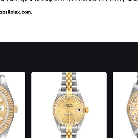
izosRolex.com
.