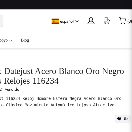
español
(
0
)
poyo
Blog
x Datejust Acero Blanco Oro Negro
 Relojes 116234
21 Vendido
st 116234 Reloj Hombre Esfera Negra Acero Blanco Oro 
lo Clásico Movimiento Automático Lujoso Atractivo.
Like