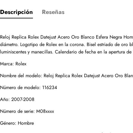
Descripción
Reseñas
Solo los cliente
Reloj Replica Rolex Datejust Acero Oro Blanco Esfera Negra Hom
Valoración
diámetro. Logotipo de Rolex en la corona. Bisel estriado de oro bl
luminiscentes y manecillas. Calendario de fecha en la apertura de
Email
Marca: Rolex
Nombre del modelo: Reloj Replica Rolex Datejust Acero Oro Bl
Número de modelo: 116234
comentarios
Año: 2007-2008
Nombre
Número de serie: M08xxxx
Género: Hombre