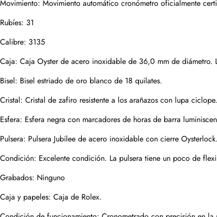
Movimiento: Movimiento automático cronómetro oficialmente certi
Correo
Rubíes: 31
Calibre: 3135
Fotos
Caja: Caja Oyster de acero inoxidable de 36,0 mm de diámetro. 
Teléfono
Bisel: Bisel estriado de oro blanco de 18 quilates.
Cristal: Cristal de zafiro resistente a los arañazos con lupa ciclope
Mensaje
Esfera: Esfera negra con marcadores de horas de barra luminiscent
Pulsera: Pulsera Jubilee de acero inoxidable con cierre Oysterloc
Condición: Excelente condición. La pulsera tiene un poco de flexi
enviar
Grabados: Ninguno
Caja y papeles: Caja de Rolex.
Condición de funcionamiento: Cronometrado con precisión en la má