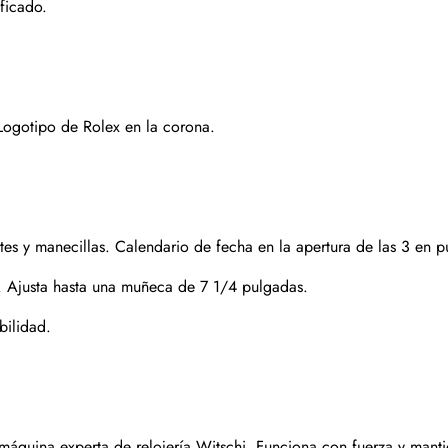
ficado.
Suscribirse
Logotipo de Rolex en la corona.
.
es y manecillas. Calendario de fecha en la apertura de las 3 en p
k. Ajusta hasta una muñeca de 7 1/4 pulgadas.
bilidad.
Enviar
quina experta de relojería Witschi. Funciona con fuerza y mantie