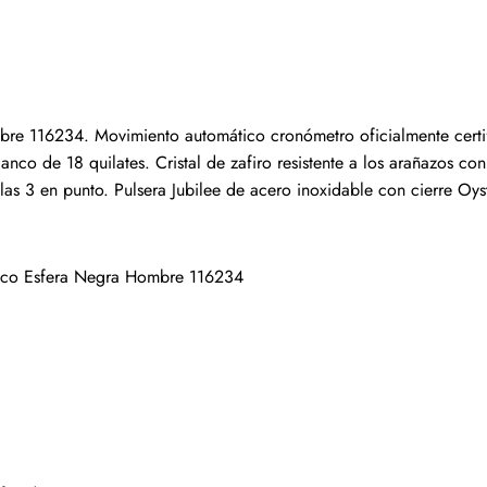
Escribir una reseña
s que hayan comprado este artículo pueden dejar una re
bre 116234. Movimiento automático cronómetro oficialmente certi
anco de 18 quilates. Cristal de zafiro resistente a los arañazos c
 las 3 en punto. Pulsera Jubilee de acero inoxidable con cierre Oy
anco Esfera Negra Hombre 116234