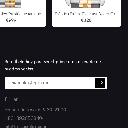
olex Presidente tamano
Réplica Rolex Datejust Acero Oro
idor oro blanco amarillo
€999
Amarillo Marfil Pirámide Dial Reloj
€328
ntes reloj mujer 68279
para hombre 116233
Suscríbete hoy para ser el primero en enterarte de
nuestras ventas.
Horario de servicio 9:30 -21:00
+8618926560404
info@suizosrolex.com