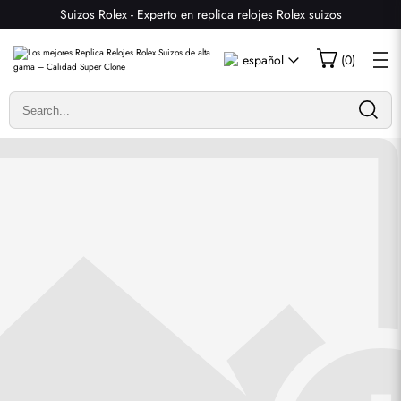
Suizos Rolex - Experto en replica relojes Rolex suizos
Escribir una reseña
español
(
0
)
Solo los clientes que hayan comprado este artículo pueden
dejar una reseña.
Valoración
Email
comentarios