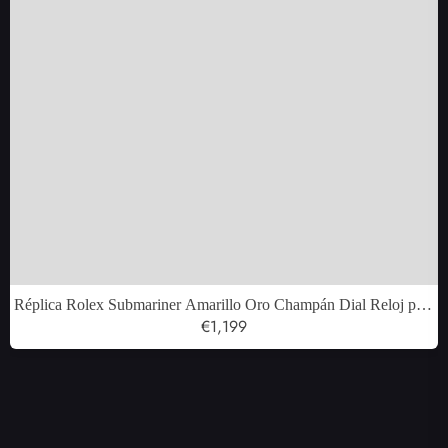
Réplica Rolex Submariner Amarillo Oro Champán Dial Reloj para
hombre 16618
€1,199