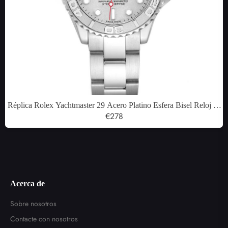
Réplica Rolex Yachtmaster 29 Acero Platino Esfera Bisel Reloj de
mujer 169622
€278
Acerca de
Sobre nosotros
Contacte con nosotros