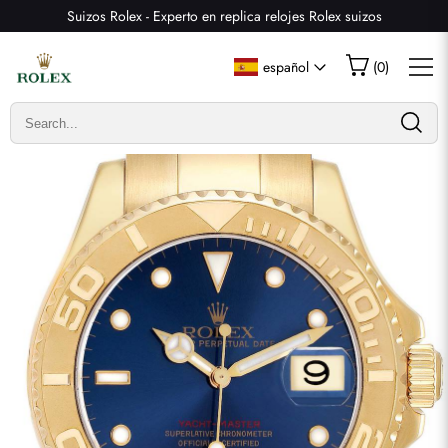
Suizos Rolex - Experto en replica relojes Rolex suizos
Escribir una reseña
español
(
0
)
Solo los clientes que hayan comprado este artículo pueden
dejar una reseña.
Valoración
Email
comentarios